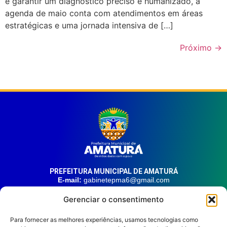
e garantir um diagnóstico preciso e humanizado, a
agenda de maio conta com atendimentos em áreas
estratégicas e uma jornada intensiva de […]
Próximo
→
PREFEITURA MUNICIPAL DE AMATURÁ
E-mail:
gabinetepma6@gmail.com
Telefone:
(92) 99324-9141
Gerenciar o consentimento
Endereço:
Av. 21 de Junho, n° 1746, Centro | Amaturá – AM
| CEP: 69.620-000
Para fornecer as melhores experiências, usamos tecnologias como