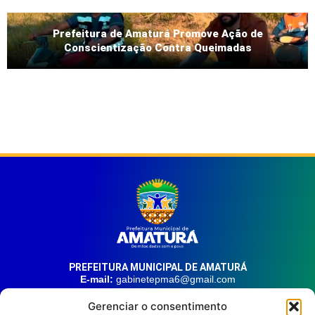
Prefeitura de Amaturá Promove Ação de
Conscientização Contra Queimadas
PREFEITURA MUNICIPAL DE AMATURÁ
E-mail:
gabinetepma6@gmail.com
Telefone:
(92) 99324-9141
Gerenciar o consentimento
Endereço:
Av. 21 de Junho, n° 1746, Centro | Amaturá – AM