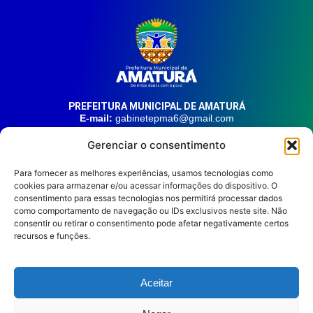
PREFEITURA MUNICIPAL DE AMATURÁ
E-mail:
gabinetepma6@gmail.com
Telefone:
(92) 99324-9141
Gerenciar o consentimento
Endereço:
Av. 21 de Junho, n° 1746, Centro | Amaturá – AM
| CEP: 69.620-000
Para fornecer as melhores experiências, usamos tecnologias como
cookies para armazenar e/ou acessar informações do dispositivo. O
consentimento para essas tecnologias nos permitirá processar dados
HORÁRIO DE ATENDIMENTO
Segunda à sexta, das 08:00 às 14:00.
como comportamento de navegação ou IDs exclusivos neste site. Não
consentir ou retirar o consentimento pode afetar negativamente certos
REDES SOCIAIS
recursos e funções.
Aceitar
Prefeitura Municipal de