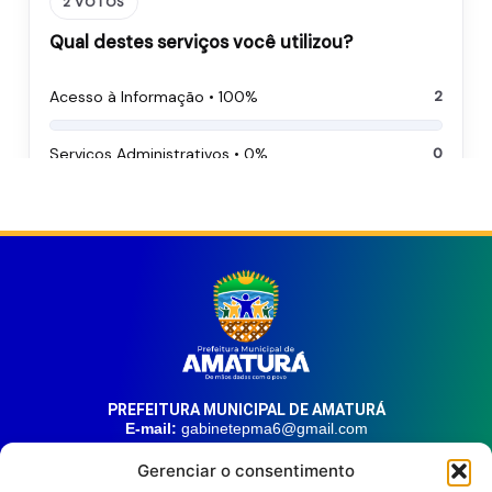
PREFEITURA MUNICIPAL DE AMATURÁ
E-mail:
gabinetepma6@gmail.com
Telefone:
(92) 99324-9141
Gerenciar o consentimento
Endereço:
Av. 21 de Junho, n° 1746, Centro | Amaturá – AM