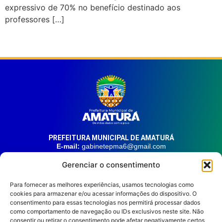
expressivo de 70% no benefício destinado aos
professores […]
PREFEITURA MUNICIPAL DE AMATURÁ
E-mail:
gabinetepma6@gmail.com
Telefone:
(92) 99324-9141
Gerenciar o consentimento
Endereço:
Av. 21 de Junho, n° 1746, Centro | Amaturá – AM
| CEP: 69.620-000
Para fornecer as melhores experiências, usamos tecnologias como
cookies para armazenar e/ou acessar informações do dispositivo. O
consentimento para essas tecnologias nos permitirá processar dados
HORÁRIO DE ATENDIMENTO
como comportamento de navegação ou IDs exclusivos neste site. Não
Segunda à sexta, das 08:00 às 14:00.
consentir ou retirar o consentimento pode afetar negativamente certos