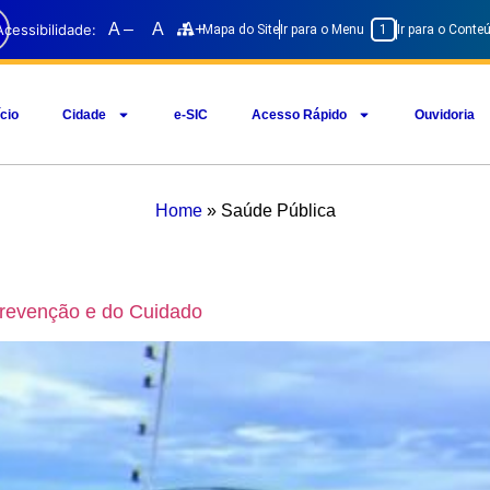
A –
A
A+
Acessibilidade:
Mapa do Site
Ir para o Menu
1
Ir para o Cont
ício
Cidade
e-SIC
Acesso Rápido
Ouvidoria
Home
»
Saúde Pública
Prevenção e do Cuidado