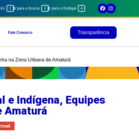
eúdo
2
Ir para a Busca
3
Ir para o Rodapé
4
Transparência
Fale Conosco
anha na Zona Urbana de Amaturá
l e Indígena, Equipes
e Amaturá
Email