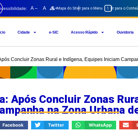
A –
A
A+
Acessibilidade:
Mapa do Site
Ir para o Menu
1
Ir para o Cont
ício
Cidade
e-SIC
Acesso Rápido
Ouvidoria
 Após Concluir Zonas Rural e Indígena, Equipes Iniciam Camp
a: Após Concluir Zonas Rura
Campanha na Zona Urbana d
Facebook
Twitter
WhatsApp