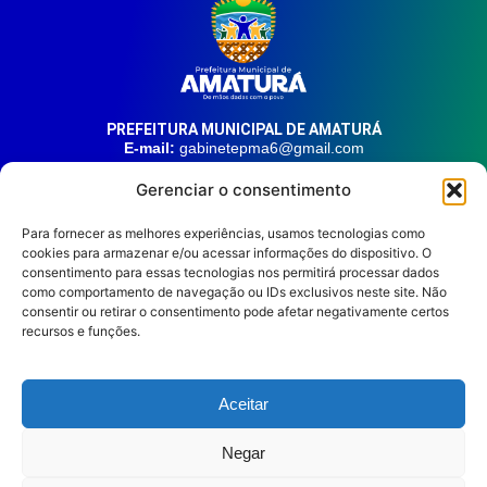
PREFEITURA MUNICIPAL DE AMATURÁ
E-mail:
gabinetepma6@gmail.com
Telefone:
(92) 99324-9141
Gerenciar o consentimento
Endereço:
Av. 21 de Junho, n° 1746, Centro | Amaturá – AM
| CEP: 69.620-000
Para fornecer as melhores experiências, usamos tecnologias como
cookies para armazenar e/ou acessar informações do dispositivo. O
consentimento para essas tecnologias nos permitirá processar dados
HORÁRIO DE ATENDIMENTO
Segunda à sexta, das 08:00 às 14:00.
como comportamento de navegação ou IDs exclusivos neste site. Não
consentir ou retirar o consentimento pode afetar negativamente certos
REDES SOCIAIS
recursos e funções.
Aceitar
Prefeitura Municipal de
Negar
Amaturá © 2026