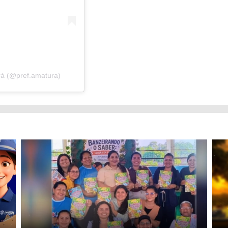
rá (@pref.amatura)