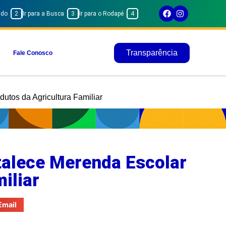
eúdo
2
Ir para a Busca
3
Ir para o Rodapé
4
Transparência
Fale Conosco
utos da Agricultura Familiar
talece Merenda Escolar
iliar
Email