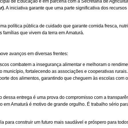
nicipal de Educação e em parceria com a Secretaria de Agricul
r)
. A iniciativa garante que uma parte significativa dos recurs
uma política pública de cuidado que garante comida fresca, nutri
 famílias que vivem da terra em Amaturá.
omove avanços em diversas frentes:
escos combatem a insegurança alimentar e melhoram o rendime
município, fortalecendo as associações e cooperativas rurais.
rte dos alimentos, garantindo que cheguem às escolas com o 
 dessa entrega é uma prova do compromisso com a transparênc
o em Amaturá é motivo de grande orgulho. É trabalho sério par
 para construir um futuro mais saudável e próspero para todos