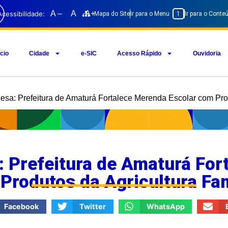
A –
A
A+
Acessibilidade:
Mapa do Site
Ir para o Menu
1
Ir para o Cont
ício
Cidade
e-SIC
Acesso Rápido
Ouvidoria
a: Prefeitura de Amaturá Fortalece Merenda Escolar com Prod
 Prefeitura de Amaturá For
Produtos da Agricultura Fam
Facebook
Twitter
WhatsApp