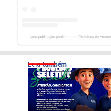
Uma publicação partilhada por Prefeitura de Amatu
Leia
também