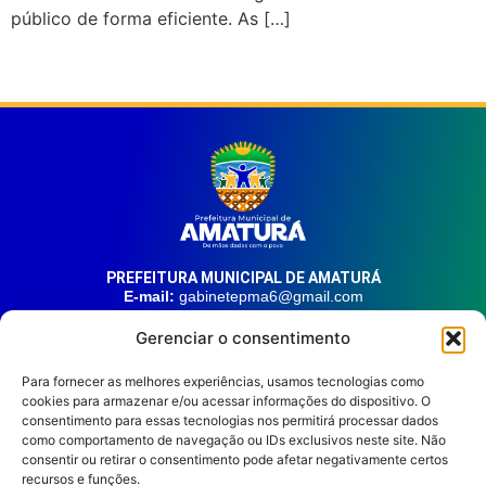
público de forma eficiente. As […]
PREFEITURA MUNICIPAL DE AMATURÁ
E-mail:
gabinetepma6@gmail.com
Telefone:
(92) 99324-9141
Gerenciar o consentimento
Endereço:
Av. 21 de Junho, n° 1746, Centro | Amaturá – AM
| CEP: 69.620-000
Para fornecer as melhores experiências, usamos tecnologias como
cookies para armazenar e/ou acessar informações do dispositivo. O
consentimento para essas tecnologias nos permitirá processar dados
HORÁRIO DE ATENDIMENTO
Segunda à sexta, das 08:00 às 14:00.
como comportamento de navegação ou IDs exclusivos neste site. Não
consentir ou retirar o consentimento pode afetar negativamente certos
REDES SOCIAIS
recursos e funções.