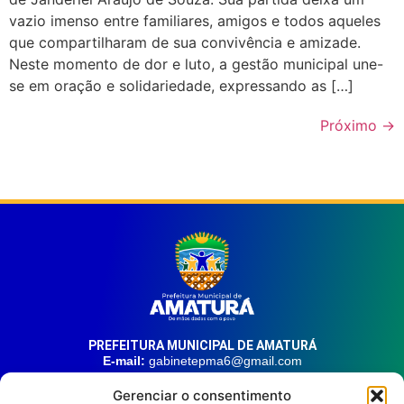
vazio imenso entre familiares, amigos e todos aqueles
que compartilharam de sua convivência e amizade.
Neste momento de dor e luto, a gestão municipal une-
se em oração e solidariedade, expressando as […]
Próximo
→
PREFEITURA MUNICIPAL DE AMATURÁ
E-mail:
gabinetepma6@gmail.com
Telefone:
(92) 99324-9141
Gerenciar o consentimento
Endereço:
Av. 21 de Junho, n° 1746, Centro | Amaturá – AM