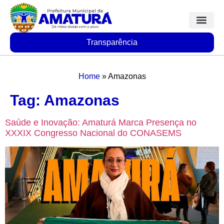
Transparência
Home
»
Amazonas
Tag:
Amazonas
Saúde e Inovação: Amaturá Marca Presença no
XXXIX Congresso Nacional do CONASEMS