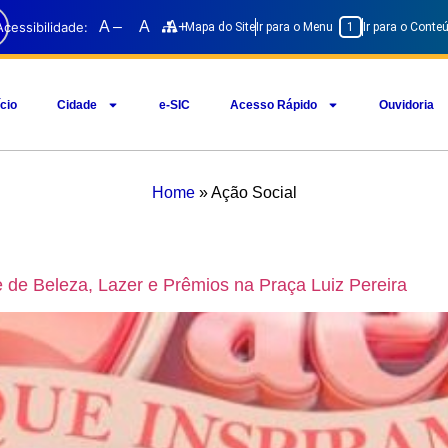
A –
A
A+
Acessibilidade:
Mapa do Site
Ir para o Menu
1
Ir para o Cont
ício
Cidade
e-SIC
Acesso Rápido
Ouvidoria
Home
»
Ação Social
 de Beleza, Lazer e Prêmios na Praça Luiz Pereira