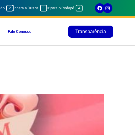
eúdo
2
Ir para a Busca
3
Ir para o Rodapé
4
Transparência
Fale Conosco