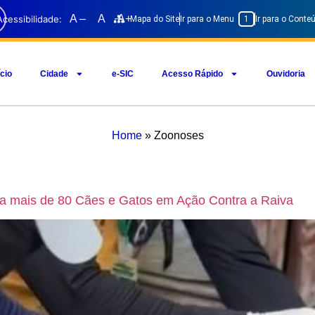
A –
A
A+
Acessibilidade:
Mapa do Site
Ir para o Menu
1
Ir para o Cont
ício
Cidade
e-SIC
Acesso Rápido
Ouvidoria
Home
»
Zoonoses
na mais de 80 Cães e Gatos em Ação Contra a Raiva