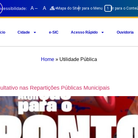
A –
A
A+
Acessibilidade:
Mapa do Site
Ir para o Menu
1
Ir para o Cont
ício
Cidade
e-SIC
Acesso Rápido
Ouvidoria
Home
»
Utilidade Pública
ultativo nas Repartições Públicas Municipais