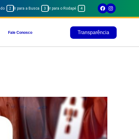
eúdo
2
Ir para a Busca
3
Ir para o Rodapé
4
Transparência
Fale Conosco