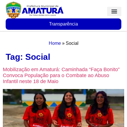
Transparência
Home
»
Social
Tag:
Social
Mobilização em Amaturá: Caminhada “Faça Bonito”
Convoca População para o Combate ao Abuso
Infantil neste 18 de Maio