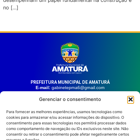
no […]
PREFEITURA MUNICIPAL DE AMATURÁ
E-mail:
gabinetepma6@gmail.com
Telefone:
(92) 99324-9141
Gerenciar o consentimento
Endereço:
Av. 21 de Junho, n° 1746, Centro | Amaturá – AM
| CEP: 69.620-000
Para fornecer as melhores experiências, usamos tecnologias como
cookies para armazenar e/ou acessar informações do dispositivo. O
consentimento para essas tecnologias nos permitirá processar dados
HORÁRIO DE ATENDIMENTO
como comportamento de navegação ou IDs exclusivos neste site. Não
Segunda à sexta, das 08:00 às 14:00.
consentir ou retirar o consentimento pode afetar negativamente certos
REDES SOCIAIS
recursos e funções.