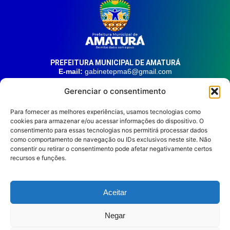
PREFEITURA MUNICIPAL DE AMATURÁ
E-mail:
gabinetepma6@gmail.com
Telefone:
(92) 99324-9141
Gerenciar o consentimento
Endereço:
Av. 21 de Junho, n° 1746, Centro | Amaturá – AM
| CEP: 69.620-000
Para fornecer as melhores experiências, usamos tecnologias como
cookies para armazenar e/ou acessar informações do dispositivo. O
consentimento para essas tecnologias nos permitirá processar dados
HORÁRIO DE ATENDIMENTO
Segunda à sexta, das 08:00 às 14:00.
como comportamento de navegação ou IDs exclusivos neste site. Não
consentir ou retirar o consentimento pode afetar negativamente certos
REDES SOCIAIS
recursos e funções.
Aceitar
Prefeitura Municipal de
Negar
Amaturá © 2026