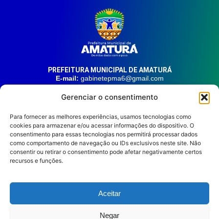
PREFEITURA MUNICIPAL DE AMATURÁ
E-mail:
gabinetepma6@gmail.com
Telefone:
(92) 99324-9141
Gerenciar o consentimento
Endereço:
Av. 21 de Junho, n° 1746, Centro | Amaturá – AM
| CEP: 69.620-000
Para fornecer as melhores experiências, usamos tecnologias como
cookies para armazenar e/ou acessar informações do dispositivo. O
consentimento para essas tecnologias nos permitirá processar dados
HORÁRIO DE ATENDIMENTO
Segunda à sexta, das 08:00 às 14:00.
como comportamento de navegação ou IDs exclusivos neste site. Não
consentir ou retirar o consentimento pode afetar negativamente certos
REDES SOCIAIS
recursos e funções.
Aceitar
Prefeitura Municipal de
Negar