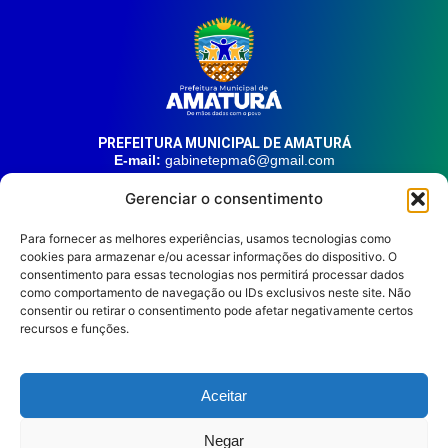
PREFEITURA MUNICIPAL DE AMATURÁ
E-mail:
gabinetepma6@gmail.com
Telefone:
(92) 99324-9141
Gerenciar o consentimento
Endereço:
Av. 21 de Junho, n° 1746, Centro | Amaturá – AM
| CEP: 69.620-000
Para fornecer as melhores experiências, usamos tecnologias como
cookies para armazenar e/ou acessar informações do dispositivo. O
consentimento para essas tecnologias nos permitirá processar dados
HORÁRIO DE ATENDIMENTO
Segunda à sexta, das 08:00 às 14:00.
como comportamento de navegação ou IDs exclusivos neste site. Não
consentir ou retirar o consentimento pode afetar negativamente certos
REDES SOCIAIS
recursos e funções.
Aceitar
Prefeitura Municipal de
Negar