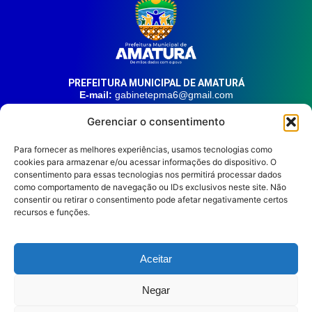
PREFEITURA MUNICIPAL DE AMATURÁ
E-mail:
gabinetepma6@gmail.com
Telefone:
(92) 99324-9141
Gerenciar o consentimento
Endereço:
Av. 21 de Junho, n° 1746, Centro | Amaturá – AM
| CEP: 69.620-000
Para fornecer as melhores experiências, usamos tecnologias como
cookies para armazenar e/ou acessar informações do dispositivo. O
consentimento para essas tecnologias nos permitirá processar dados
HORÁRIO DE ATENDIMENTO
Segunda à sexta, das 08:00 às 14:00.
como comportamento de navegação ou IDs exclusivos neste site. Não
consentir ou retirar o consentimento pode afetar negativamente certos
REDES SOCIAIS
recursos e funções.
Aceitar
Prefeitura Municipal de
Negar
Amaturá © 2026