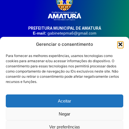
PREFEITURA MUNICIPAL DE AMATURÁ
E-mail:
gabinetepma6@gmail.com
Telefone:
(92) 99324-9141
Gerenciar o consentimento
Endereço:
Av. 21 de Junho, n° 1746, Centro | Amaturá – AM
| CEP: 69.620-000
Para fornecer as melhores experiências, usamos tecnologias como
cookies para armazenar e/ou acessar informações do dispositivo. O
consentimento para essas tecnologias nos permitirá processar dados
HORÁRIO DE ATENDIMENTO
Segunda à sexta, das 08:00 às 14:00.
como comportamento de navegação ou IDs exclusivos neste site. Não
consentir ou retirar o consentimento pode afetar negativamente certos
REDES SOCIAIS
recursos e funções.
Aceitar
Prefeitura Municipal de
Negar
Amaturá © 2026
Diretório Digital
Leitor de Tela
Ver preferências