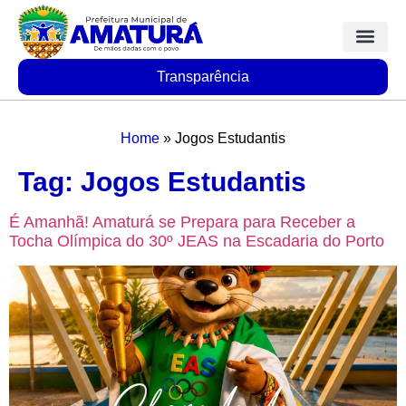
Transparência
Home
»
Jogos Estudantis
Tag:
Jogos Estudantis
É Amanhã! Amaturá se Prepara para Receber a
Tocha Olímpica do 30º JEAS na Escadaria do Porto