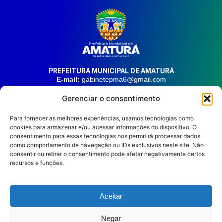
PREFEITURA MUNICIPAL DE AMATURÁ
E-mail:
gabinetepma6@gmail.com
Telefone:
(92) 99324-9141
Gerenciar o consentimento
Endereço:
Av. 21 de Junho, n° 1746, Centro | Amaturá – AM
| CEP: 69.620-000
Para fornecer as melhores experiências, usamos tecnologias como
cookies para armazenar e/ou acessar informações do dispositivo. O
consentimento para essas tecnologias nos permitirá processar dados
HORÁRIO DE ATENDIMENTO
Segunda à sexta, das 08:00 às 14:00.
como comportamento de navegação ou IDs exclusivos neste site. Não
consentir ou retirar o consentimento pode afetar negativamente certos
REDES SOCIAIS
recursos e funções.
Aceitar
Prefeitura Municipal de
Negar