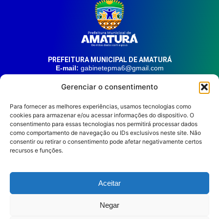
PREFEITURA MUNICIPAL DE AMATURÁ
E-mail:
gabinetepma6@gmail.com
Telefone:
(92) 99324-9141
Gerenciar o consentimento
Endereço:
Av. 21 de Junho, n° 1746, Centro | Amaturá – AM
| CEP: 69.620-000
Para fornecer as melhores experiências, usamos tecnologias como
cookies para armazenar e/ou acessar informações do dispositivo. O
consentimento para essas tecnologias nos permitirá processar dados
HORÁRIO DE ATENDIMENTO
Segunda à sexta, das 08:00 às 14:00.
como comportamento de navegação ou IDs exclusivos neste site. Não
consentir ou retirar o consentimento pode afetar negativamente certos
REDES SOCIAIS
recursos e funções.
Aceitar
Prefeitura Municipal de
Negar
Amaturá © 2026