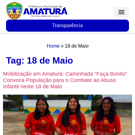
Transparência
Home
»
18 de Maio
Tag:
18 de Maio
Mobilização em Amaturá: Caminhada “Faça Bonito”
Convoca População para o Combate ao Abuso
Infantil neste 18 de Maio