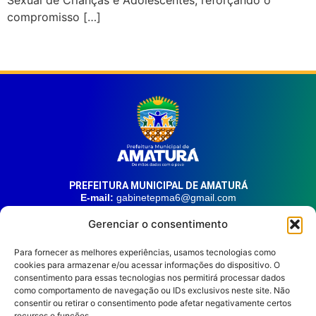
compromisso […]
PREFEITURA MUNICIPAL DE AMATURÁ
E-mail:
gabinetepma6@gmail.com
Telefone:
(92) 99324-9141
Gerenciar o consentimento
Endereço:
Av. 21 de Junho, n° 1746, Centro | Amaturá – AM
| CEP: 69.620-000
Para fornecer as melhores experiências, usamos tecnologias como
cookies para armazenar e/ou acessar informações do dispositivo. O
consentimento para essas tecnologias nos permitirá processar dados
HORÁRIO DE ATENDIMENTO
como comportamento de navegação ou IDs exclusivos neste site. Não
Segunda à sexta, das 08:00 às 14:00.
consentir ou retirar o consentimento pode afetar negativamente certos
REDES SOCIAIS
recursos e funções.