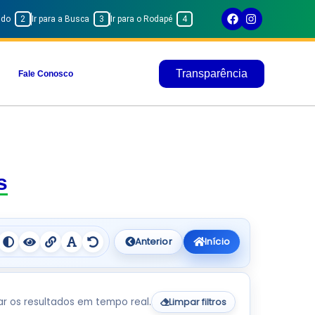
eúdo
2
Ir para a Busca
3
Ir para o Rodapé
4
Transparência
Fale Conosco
s