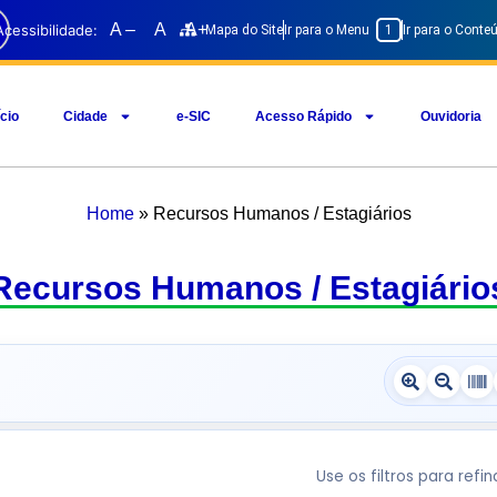
A –
A
A+
Acessibilidade:
Mapa do Site
Ir para o Menu
1
Ir para o Cont
ício
Cidade
e-SIC
Acesso Rápido
Ouvidoria
Home
»
Recursos Humanos / Estagiários
Recursos Humanos / Estagiário