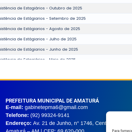
PREFEITURA MUNICIPAL DE AMATURÁ
E-mail:
gabinetepma6@gmail.com
Telefone:
(92) 99324-9141
Endereço:
Av. 21 de Junho, n° 1746, Centro |
Amaturá – AM | CEP: 69.620-000
Para fornec