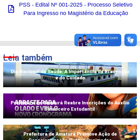
PSS - Edital Nº 001-2025 - Processo Seletivo
Para Ingresso no Magistério da Educação
Leia
também
Dia Nacional da Saúde: A Importância da Prevenção
e do Cuidado
Prefeitura de Amaturá Reabre Inscrições do Auxílio
Financeiro Estudantil
Prefeitura de Amaturá Promove Ação de