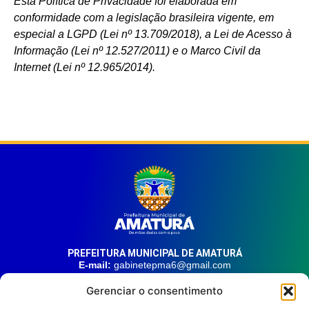
Esta Política de Privacidade foi elaborada em
conformidade com a legislação brasileira vigente, em
especial a LGPD (Lei nº 13.709/2018), a Lei de Acesso à
Informação (Lei nº 12.527/2011) e o Marco Civil da
Internet (Lei nº 12.965/2014).
PREFEITURA MUNICIPAL DE AMATURÁ
E-mail:
gabinetepma6@gmail.com
Telefone:
(92) 99324-9141
Gerenciar o consentimento
Endereço:
Av. 21 de Junho, n° 1746, Centro | Amaturá – AM
| CEP: 69.620-000