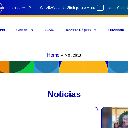
A –
A
A+
Acessibilidade:
Mapa do Site
Ir para o Menu
1
Ir para o Cont
ício
Cidade
e-SIC
Acesso Rápido
Ouvidoria
Home
»
Notícias
Notícias