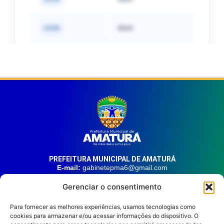
PREFEITURA MUNICIPAL DE AMATURÁ
E-mail:
gabinetepma6@gmail.com
Telefone:
(92) 99324-9141
Gerenciar o consentimento
Endereço:
Av. 21 de Junho, n° 1746, Centro | Amaturá – AM
| CEP: 69.620-000
Para fornecer as melhores experiências, usamos tecnologias como
cookies para armazenar e/ou acessar informações do dispositivo. O