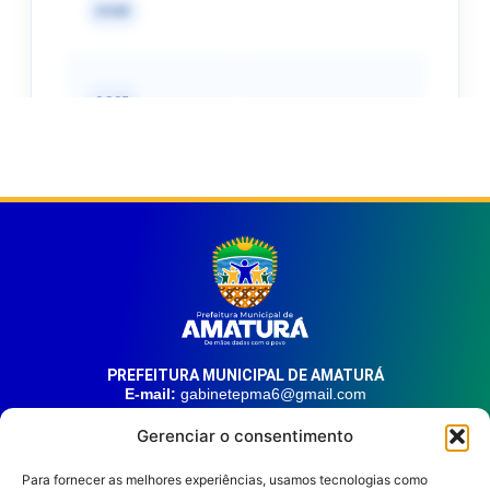
PREFEITURA MUNICIPAL DE AMATURÁ
E-mail:
gabinetepma6@gmail.com
Telefone:
(92) 99324-9141
Gerenciar o consentimento
Endereço:
Av. 21 de Junho, n° 1746, Centro | Amaturá – AM
| CEP: 69.620-000
Para fornecer as melhores experiências, usamos tecnologias como