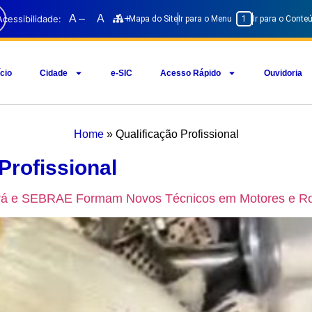
A –
A
A+
Acessibilidade:
Mapa do Site
Ir para o Menu
1
Ir para o Cont
ício
Cidade
e-SIC
Acesso Rápido
Ouvidoria
Home
»
Qualificação Profissional
Profissional
turá e SEBRAE Formam Novos Técnicos em Motores e R