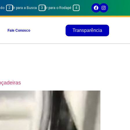
eúdo
2
Ir para a Busca
3
Ir para o Rodapé
4
Transparência
Fale Conosco
oçadeiras