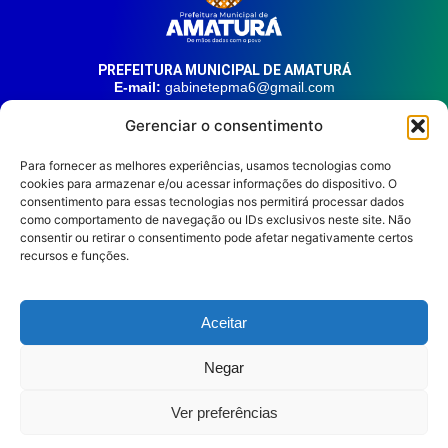
PREFEITURA MUNICIPAL DE AMATURÁ
E-mail:
gabinetepma6@gmail.com
Telefone:
(92) 99324-9141
Gerenciar o consentimento
Endereço:
Av. 21 de Junho, n° 1746, Centro | Amaturá – AM
| CEP: 69.620-000
Para fornecer as melhores experiências, usamos tecnologias como
cookies para armazenar e/ou acessar informações do dispositivo. O
consentimento para essas tecnologias nos permitirá processar dados
HORÁRIO DE ATENDIMENTO
Segunda à sexta, das 08:00 às 14:00.
como comportamento de navegação ou IDs exclusivos neste site. Não
consentir ou retirar o consentimento pode afetar negativamente certos
REDES SOCIAIS
recursos e funções.
Aceitar
Prefeitura Municipal de
Negar
Amaturá © 2026
Diretório Digital
Leitor de Tela
Ver preferências
Mapa do Site
Política de Privacidade