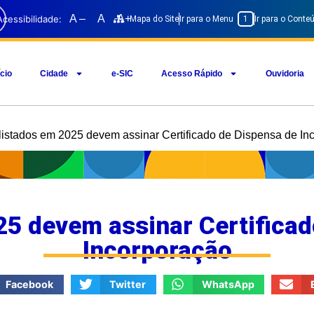
A –
A
A+
Acessibilidade:
Mapa do Site
Ir para o Menu
1
Ir para o Cont
ício
Cidade
e-SIC
Acesso Rápido
Ouvidoria
listados em 2025 devem assinar Certificado de Dispensa de In
25 devem assinar Certificad
Incorporação
Facebook
Twitter
WhatsApp