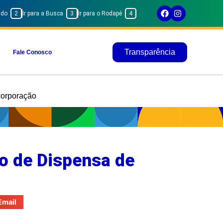
eúdo
2
Ir para a Busca
3
Ir para o Rodapé
4
Transparência
Fale Conosco
corporação
o de Dispensa de
Email