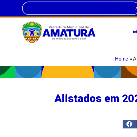
In
Home
»
A
Alistados em 20