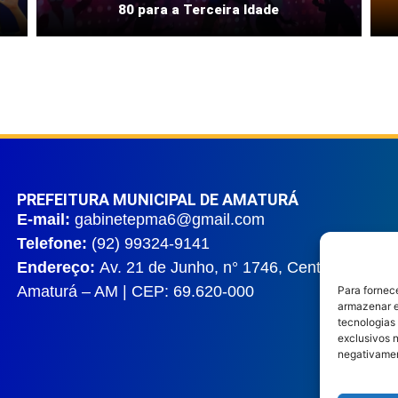
80 para a Terceira Idade
PREFEITURA MUNICIPAL DE AMATURÁ
E-mail:
gabinetepma6@gmail.com
Telefone:
(92) 99324-9141
Endereço:
Av. 21 de Junho, n° 1746, Centro |
Amaturá – AM | CEP: 69.620-000
Para fornec
armazenar e
tecnologias
exclusivos n
negativamen