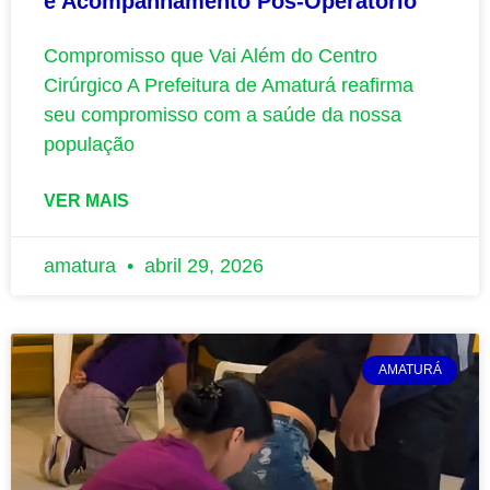
e Acompanhamento Pós-Operatório
Compromisso que Vai Além do Centro
Cirúrgico A Prefeitura de Amaturá reafirma
seu compromisso com a saúde da nossa
população
VER MAIS
amatura
abril 29, 2026
AMATURÁ