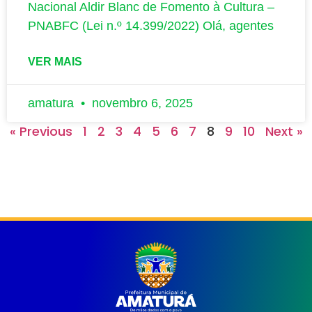
Nacional Aldir Blanc de Fomento à Cultura –
PNABFC (Lei n.º 14.399/2022) Olá, agentes
VER MAIS
amatura
novembro 6, 2025
« Previous
1
2
3
4
5
6
7
8
9
10
Next »