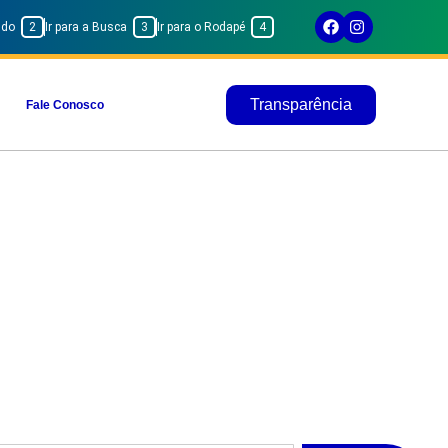
eúdo
2
Ir para a Busca
3
Ir para o Rodapé
4
Transparência
Fale Conosco