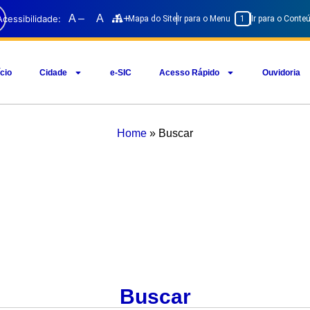
A –
A
A+
Acessibilidade:
Mapa do Site
Ir para o Menu
1
Ir para o Cont
ício
Cidade
e-SIC
Acesso Rápido
Ouvidoria
Home
»
Buscar
Buscar